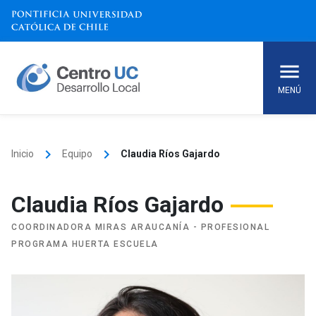
Skip
to
content
MENÚ
keyboard_arrow_right
keyboard_arrow_right
Inicio
Equipo
Claudia Ríos Gajardo
Claudia Ríos Gajardo
COORDINADORA MIRAS ARAUCANÍA - PROFESIONAL
PROGRAMA HUERTA ESCUELA