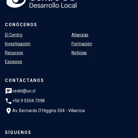
CONÓCENOS
El Centro
Alianzas
Investigación
Formación
Recursos
Noticias
Espacios
CONTÁCTANOS
chat
cedel@uc.cl
phone
+56 9 5504 7398
location_on
Av. Bernardo O'Higgins 504 - Villarrica
SÍGUENOS