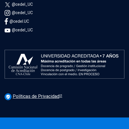
@cedel_UC
@cedel_UC
@cedel.UC
@cedel_UC
Políticas de Privacidad
verified_user