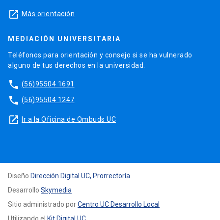
launch
Más orientación
MEDIACIÓN UNIVERSITARIA
Teléfonos para orientación y consejo si se ha vulnerado
alguno de tus derechos en la universidad.
phone
(56)95504 1691
phone
(56)95504 1247
launch
Ir a la Oficina de Ombuds UC
Diseño
Dirección Digital UC, Prorrectoría
Desarrollo
Skymedia
Sitio administrado por
Centro UC Desarrollo Local
Utilizando el
Kit Digital UC