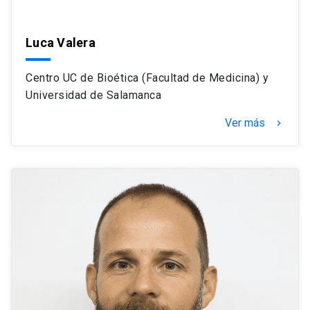
Luca Valera
Centro UC de Bioética (Facultad de Medicina) y
Universidad de Salamanca
Ver más
navigate_next