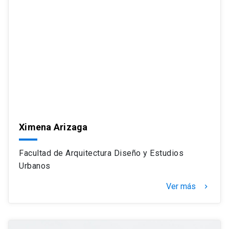
Ximena Arizaga
Facultad de Arquitectura Diseño y Estudios
Urbanos
Ver más
navigate_next