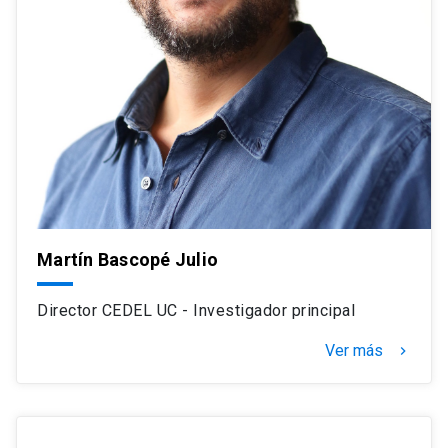
Martín Bascopé Julio
Director CEDEL UC - Investigador principal
Ver más
navigate_next