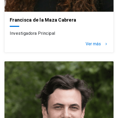
Francisca de la Maza Cabrera
Investigadora Principal
Ver más
navigate_next