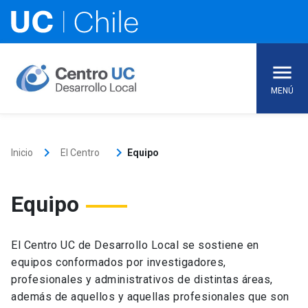
Skip
to
content
MENÚ
keyboard_arrow_right
keyboard_arrow_right
Inicio
El Centro
Equipo
Equipo
El Centro UC de Desarrollo Local se sostiene en
equipos conformados por investigadores,
profesionales y administrativos de distintas áreas,
además de aquellos y aquellas profesionales que son