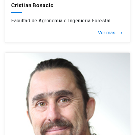
Cristian Bonacic
Facultad de Agronomía e Ingeniería Forestal
Ver más
navigate_next