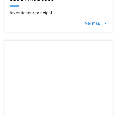
Investigador principal
Ver más
navigate_next