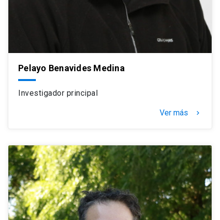
Pelayo Benavides Medina
Investigador principal
Ver más
navigate_next