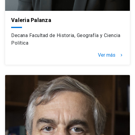
Valeria Palanza
Decana Facultad de Historia, Geografía y Ciencia
Política
Ver más
navigate_next