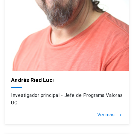
Andrés Ried Luci
Investigador principal - Jefe de Programa Valoras
UC
Ver más
navigate_next