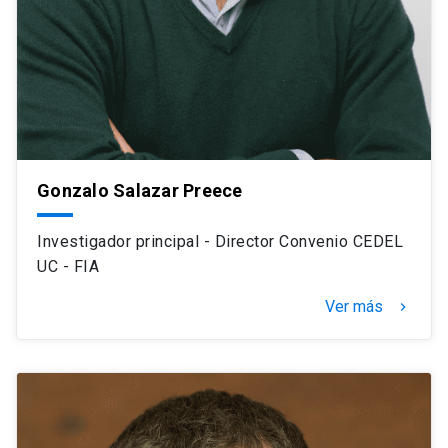
Gonzalo Salazar Preece
Investigador principal - Director Convenio CEDEL
UC - FIA
Ver más
navigate_next