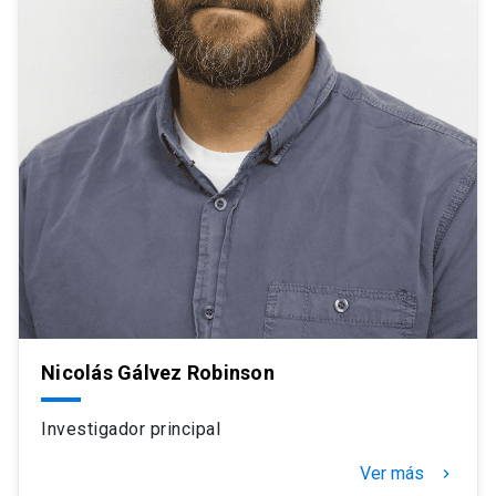
Nicolás Gálvez Robinson
Investigador principal
Ver más
navigate_next