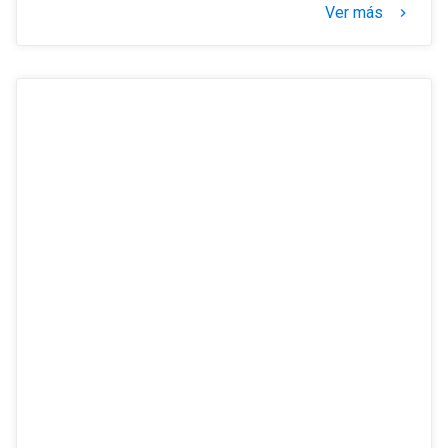
Ver más
navigate_next