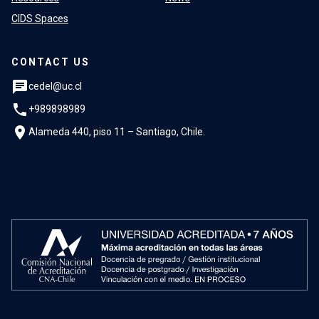
CIDS Spaces
CONTACT US
chat
cedel@uc.cl
phone
+989898989
location_on
Alameda 440, piso 11 – Santiago, Chile.