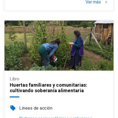
Ver más
keyboard_arrow_right
Libro
Huertas familiares y comunitarias:
cultivando soberanía alimentaria
local_offer
Líneas de acción