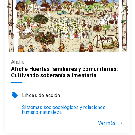
Afiche
Afiche Huertas familiares y comunitarias:
Cultivando soberanía alimentaria
local_offer
Líneas de acción
Sistemas socioecológicos y relaciones
humano-naturaleza
Ver más
keyboard_arrow_right