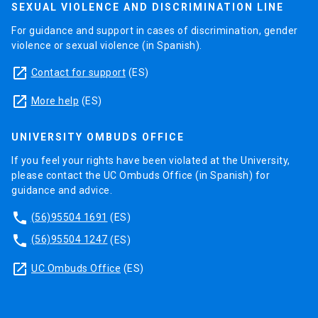
SEXUAL VIOLENCE AND DISCRIMINATION LINE
For guidance and support in cases of discrimination, gender
violence or sexual violence (in Spanish).
launch
Contact for support
(ES)
launch
More help
(ES)
UNIVERSITY OMBUDS OFFICE
If you feel your rights have been violated at the University,
please contact the UC Ombuds Office (in Spanish) for
guidance and advice.
phone
(56)95504 1691
(ES)
phone
(56)95504 1247
(ES)
launch
UC Ombuds Office
(ES)