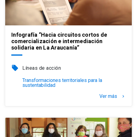
Infografía “Hacia circuitos cortos de
comercialización e intermediación
solidaria en La Araucanía”
local_offer
Líneas de acción
Transformaciones territoriales para la
sustentabilidad
Ver más
keyboard_arrow_right