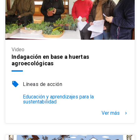
Video
Indagación en base a huertas
agroecológicas
local_offer
Líneas de acción
Educación y aprendizajes para la
sustentabilidad
Ver más
keyboard_arrow_right