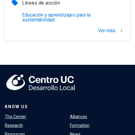
local_offer
Líneas de acción
Educación y aprendizajes para la
sustentabilidad
Ver más
keyboard_arrow_right
KNOW US
The Center
Alliances
Research
Formation
Resources
News