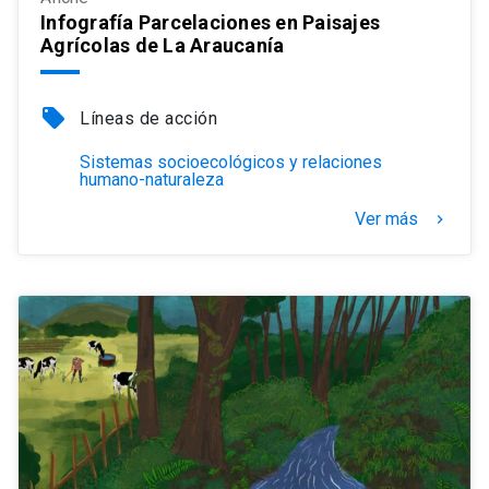
Infografía Parcelaciones en Paisajes
Agrícolas de La Araucanía
local_offer
Líneas de acción
Sistemas socioecológicos y relaciones
humano-naturaleza
Ver más
keyboard_arrow_right