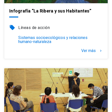
Infografía “La Ribera y sus Habitantes”
local_offer
Líneas de acción
Sistemas socioecológicos y relaciones
humano-naturaleza
Ver más
keyboard_arrow_right