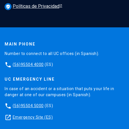
Políticas de Privacidad
verified_user
MAIN PHONE
Number to connect to all UC offices (in Spanish).
phone
(56)95504 4000
(ES)
UC EMERGENCY LINE
In case of an accident or a situation that puts your life in
danger at one of our campuses (in Spanish).
phone
(56)95504 5000
(ES)
launch
Emergency Site (ES)