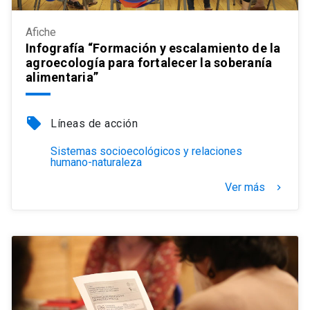
Afiche
Infografía “Formación y escalamiento de la
agroecología para fortalecer la soberanía
alimentaria”
local_offer
Líneas de acción
Sistemas socioecológicos y relaciones
humano-naturaleza
Ver más
keyboard_arrow_right