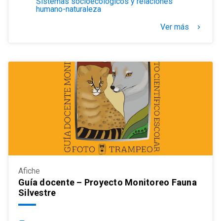
Sistemas socioecológicos y relaciones
humano-naturaleza
Ver más
keyboard_arrow_right
Afiche
Guía docente – Proyecto Monitoreo Fauna
Silvestre