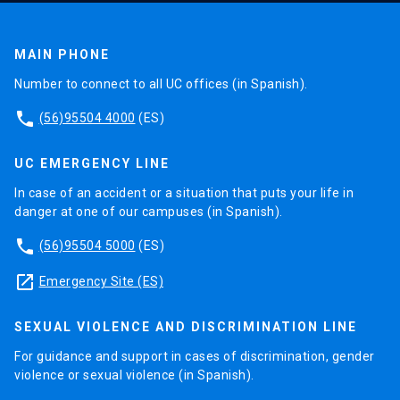
MAIN PHONE
Number to connect to all UC offices (in Spanish).
phone
(56)95504 4000
(ES)
UC EMERGENCY LINE
In case of an accident or a situation that puts your life in
danger at one of our campuses (in Spanish).
phone
(56)95504 5000
(ES)
launch
Emergency Site (ES)
SEXUAL VIOLENCE AND DISCRIMINATION LINE
For guidance and support in cases of discrimination, gender
violence or sexual violence (in Spanish).