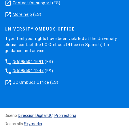
launch
Contact for support
(ES)
launch
More help
(ES)
UNIVERSITY OMBUDS OFFICE
If you feel your rights have been violated at the University,
please contact the UC Ombuds Office (in Spanish) for
guidance and advice.
phone
(56)95504 1691
(ES)
phone
(56)95504 1247
(ES)
launch
UC Ombuds Office
(ES)
Diseño
Dirección Digital UC, Prorrectoría
Desarrollo
Skymedia