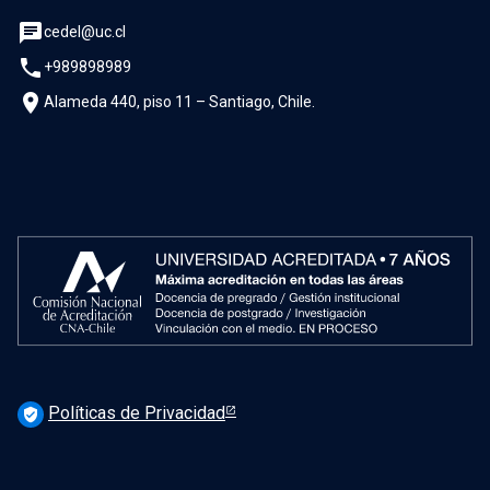
chat
cedel@uc.cl
phone
+989898989
location_on
Alameda 440, piso 11 – Santiago, Chile.
Políticas de Privacidad
verified_user