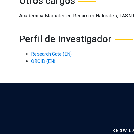
Otros cargos
Académica Magíster en Recursos Naturales, FASN 
Perfil de investigador
Research Gate (EN)
ORCID (EN)
KNOW U