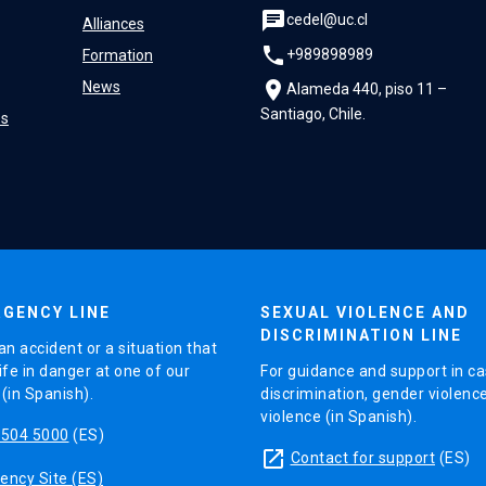
chat
cedel@uc.cl
Alliances
phone
+989898989
Formation
location_on
News
Alameda 440, piso 11 –
Santiago, Chile.
es
GENCY LINE
SEXUAL VIOLENCE AND
DISCRIMINATION LINE
an accident or a situation that
ife in danger at one of our
For guidance and support in ca
in Spanish).
discrimination, gender violenc
violence (in Spanish).
5504 5000
(ES)
launch
Contact for support
(ES)
ncy Site (ES)