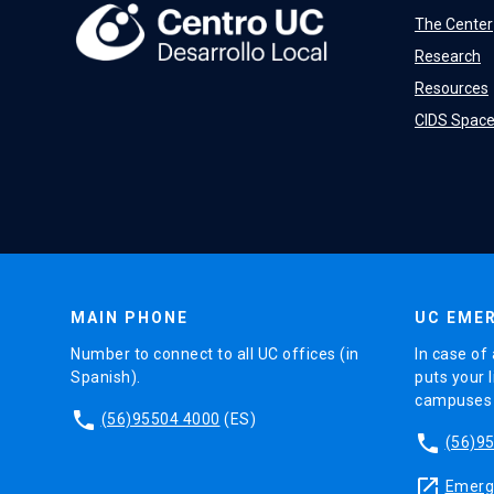
The Center
Research
Resources
CIDS Spac
MAIN PHONE
UC EMER
Number to connect to all UC offices (in
In case of 
Spanish).
puts your l
campuses (
phone
(56)95504 4000
(ES)
phone
(56)9
launch
Emerge