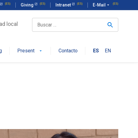
Giving
Intranet
E-Mail
arrow_drop_down
ad local
g
Present
Contacto
ES
EN
arrow_drop_down