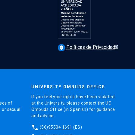
Políticas de Privacidad
verified_user
UNIVERSITY OMBUDS OFFICE
If you feel your rights have been violated
ses of
at the University, please contact the UC
e or sexual
Ombuds Office (in Spanish) for guidance
and advice.
phone
(56)95504 1691
(ES)