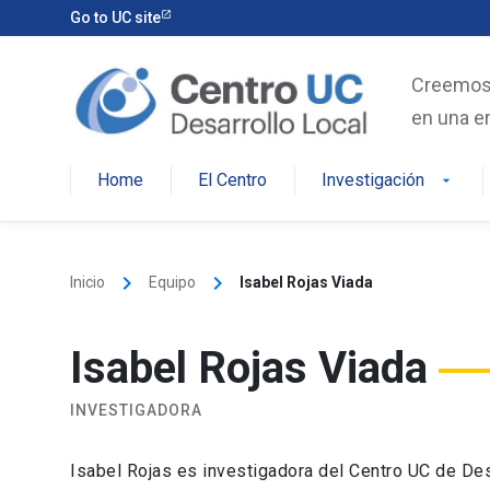
Skip
Go to UC site
to
content
Creemos e
en una er
Home
El Centro
Investigación
arrow_drop_down
keyboard_arrow_right
keyboard_arrow_right
Inicio
Equipo
Isabel Rojas Viada
Isabel Rojas Viada
INVESTIGADORA
Isabel Rojas es investigadora del Centro UC de De