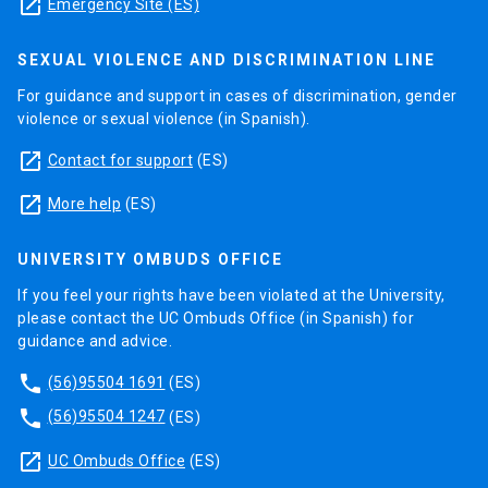
launch
Emergency Site (ES)
SEXUAL VIOLENCE AND DISCRIMINATION LINE
For guidance and support in cases of discrimination, gender
violence or sexual violence (in Spanish).
launch
Contact for support
(ES)
launch
More help
(ES)
UNIVERSITY OMBUDS OFFICE
If you feel your rights have been violated at the University,
please contact the UC Ombuds Office (in Spanish) for
guidance and advice.
phone
(56)95504 1691
(ES)
phone
(56)95504 1247
(ES)
launch
UC Ombuds Office
(ES)