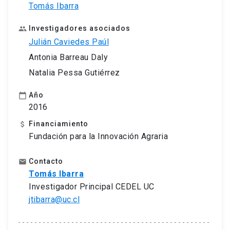
Tomás Ibarra
Investigadores asociados
people
Julián Caviedes Paúl
Antonia Barreau Daly
Natalia Pessa Gutiérrez
Año
calendar_today
2016
Financiamiento
attach_money
Fundación para la Innovación Agraria
Contacto
email
Tomás Ibarra
Investigador Principal CEDEL UC
jtibarra@uc.cl