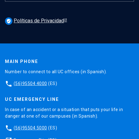
Políticas de Privacidad
verified_user
MAIN PHONE
Number to connect to all UC offices (in Spanish).
phone
(56)95504 4000
(ES)
UC EMERGENCY LINE
In case of an accident or a situation that puts your life in
danger at one of our campuses (in Spanish).
phone
(56)95504 5000
(ES)