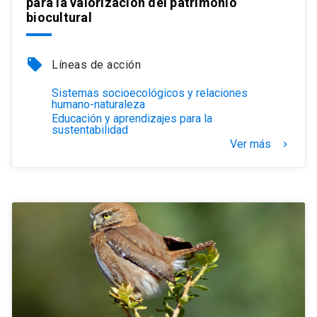
para la valorización del patrimonio
biocultural
local_offer
Líneas de acción
Sistemas socioecológicos y relaciones
humano-naturaleza
Educación y aprendizajes para la
sustentabilidad
Ver más
keyboard_arrow_right