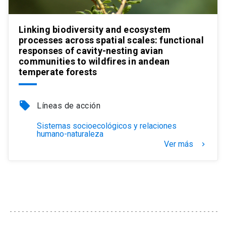
Linking biodiversity and ecosystem
processes across spatial scales: functional
responses of cavity-nesting avian
communities to wildfires in andean
temperate forests
local_offer
Líneas de acción
Sistemas socioecológicos y relaciones
humano-naturaleza
Ver más
keyboard_arrow_right