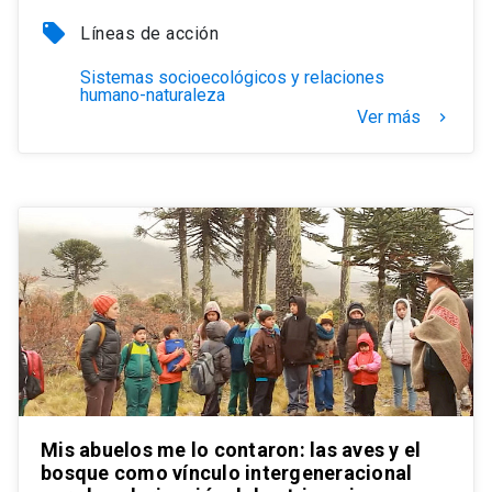
local_offer
Líneas de acción
Sistemas socioecológicos y relaciones
humano-naturaleza
Ver más
keyboard_arrow_right
Mis abuelos me lo contaron: las aves y el
bosque como vínculo intergeneracional