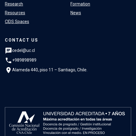
Research
Formation
Resources
News
CIDS Spaces
CONTACT US
chat
cedel@uc.cl
phone
+989898989
location_on
Alameda 440, piso 11 – Santiago, Chile.