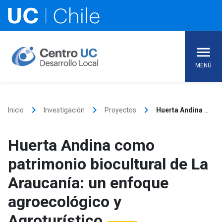
Skip
to
content
MENÚ
keyboard_arrow_right
keyboard_arrow_right
keyboard_arrow_right
Inicio
Investigación
Proyectos
Huerta Andina como patrimonio biocultural de La Araucanía: un enfoque agroecológico y Agroturístico
Huerta Andina como
patrimonio biocultural de La
Araucanía: un enfoque
agroecológico y
Agroturístico