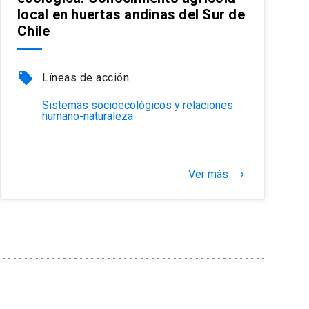
local en huertas andinas del Sur de
Chile
local_offer
Líneas de acción
Sistemas socioecológicos y relaciones
humano-naturaleza
Ver más
keyboard_arrow_right