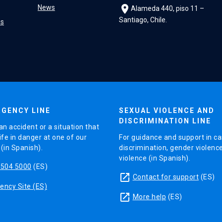
location_on
News
Alameda 440, piso 11 –
Santiago, Chile.
es
GENCY LINE
SEXUAL VIOLENCE AND
DISCRIMINATION LINE
an accident or a situation that
ife in danger at one of our
For guidance and support in ca
in Spanish).
discrimination, gender violenc
violence (in Spanish).
5504 5000
(ES)
launch
Contact for support
(ES)
ncy Site (ES)
launch
More help
(ES)