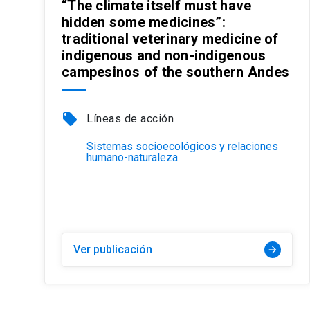
“The climate itself must have
hidden some medicines”:
traditional veterinary medicine of
indigenous and non-indigenous
campesinos of the southern Andes
local_offer
Líneas de acción
Sistemas socioecológicos y relaciones
humano-naturaleza
Ver publicación
arrow_forward