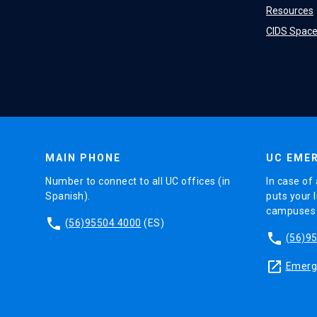
Resources
CIDS Spac
MAIN PHONE
UC EMER
Number to connect to all UC offices (in
In case of 
Spanish).
puts your l
campuses (
phone
(56)95504 4000
(ES)
phone
(56)9
launch
Emerge