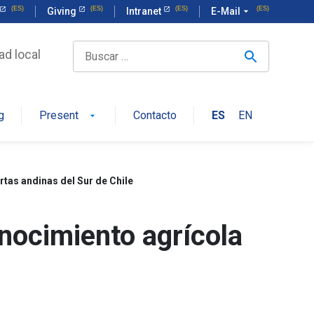
Giving
Intranet
E-Mail
arrow_drop_down
ad local
g
Present
Contacto
ES
EN
arrow_drop_down
rtas andinas del Sur de Chile
onocimiento agrícola