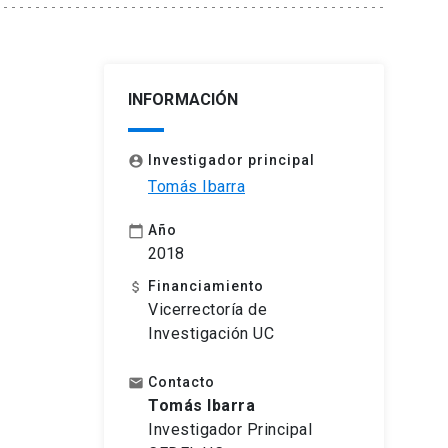
INFORMACIÓN
Investigador principal
account_circle
Tomás Ibarra
Año
calendar_today
2018
Financiamiento
attach_money
Vicerrectoría de
Investigación UC
Contacto
email
Tomás Ibarra
Investigador Principal