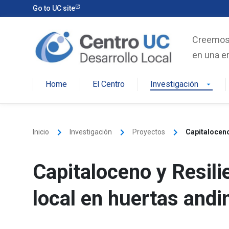
Skip
Go to UC site
to
content
Creemos e
en una er
Home
El Centro
Investigación
arrow_drop_down
keyboard_arrow_right
keyboard_arrow_right
keyboard_arrow_right
Inicio
Investigación
Proyectos
Capitaloceno
Capitaloceno y Resili
local en huertas andi