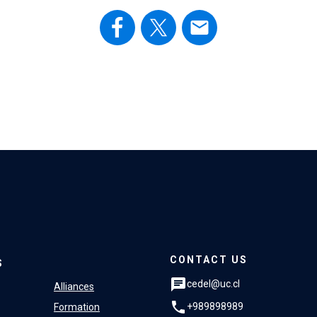
email
CONTACT US
S
chat
cedel@uc.cl
Alliances
phone
+989898989
Formation