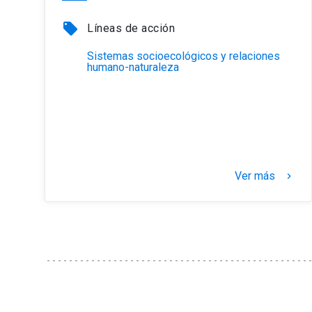
local_offer
Líneas de acción
Sistemas socioecológicos y relaciones
humano-naturaleza
Ver más
keyboard_arrow_right