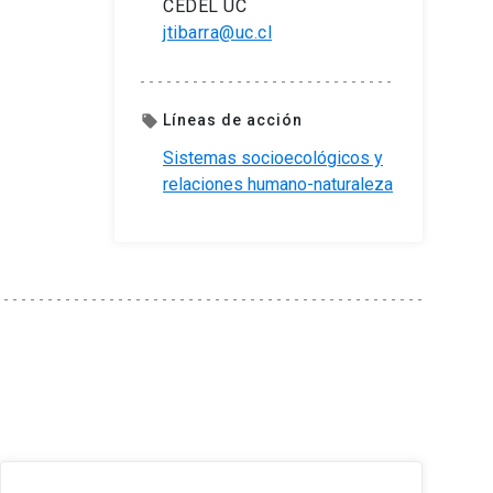
CEDEL UC
jtibarra@uc.cl
Líneas de acción
local_offer
Sistemas socioecológicos y
relaciones humano-naturaleza