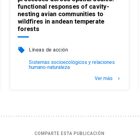
functional responses of cavity-
nesting avian communities to
wildfires in andean temperate
forests
local_offer
Líneas de acción
Sistemas socioecológicos y relaciones
humano-naturaleza
Ver más
keyboard_arrow_right
COMPARTE ESTA PUBLICACIÓN