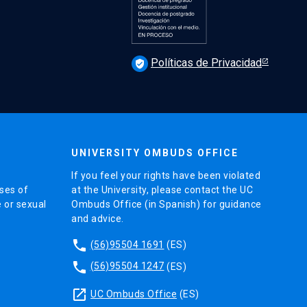
Políticas de Privacidad
verified_user
UNIVERSITY OMBUDS OFFICE
If you feel your rights have been violated
ses of
at the University, please contact the UC
e or sexual
Ombuds Office (in Spanish) for guidance
and advice.
phone
(56)95504 1691
(ES)
phone
(56)95504 1247
(ES)
launch
UC Ombuds Office
(ES)