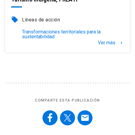
local_offer
Líneas de acción
Transformaciones territoriales para la
sustentabilidad
Ver más
keyboard_arrow_right
COMPARTE ESTA PUBLICACIÓN
email