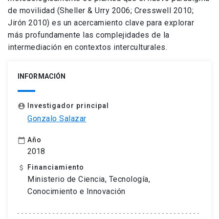
de movilidad (Sheller & Urry 2006; Cresswell 2010;
Jirón 2010) es un acercamiento clave para explorar
más profundamente las complejidades de la
intermediación en contextos interculturales.
INFORMACIÓN
Investigador principal
account_circle
Gonzalo Salazar
Año
calendar_today
2018
Financiamiento
attach_money
Ministerio de Ciencia, Tecnología,
Conocimiento e Innovación