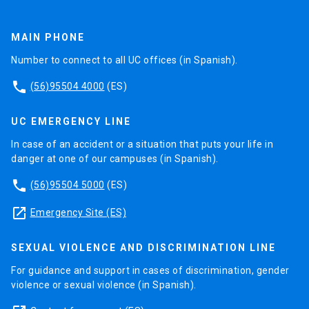
MAIN PHONE
Number to connect to all UC offices (in Spanish).
phone
(56)95504 4000
(ES)
UC EMERGENCY LINE
In case of an accident or a situation that puts your life in
danger at one of our campuses (in Spanish).
phone
(56)95504 5000
(ES)
launch
Emergency Site (ES)
SEXUAL VIOLENCE AND DISCRIMINATION LINE
For guidance and support in cases of discrimination, gender
violence or sexual violence (in Spanish).