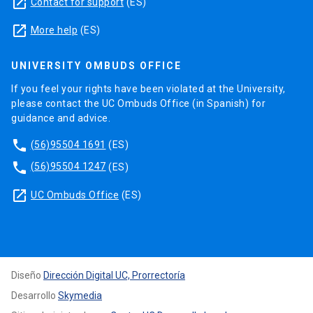
launch
Contact for support
(ES)
launch
More help
(ES)
UNIVERSITY OMBUDS OFFICE
If you feel your rights have been violated at the University,
please contact the UC Ombuds Office (in Spanish) for
guidance and advice.
phone
(56)95504 1691
(ES)
phone
(56)95504 1247
(ES)
launch
UC Ombuds Office
(ES)
Diseño
Dirección Digital UC, Prorrectoría
Desarrollo
Skymedia