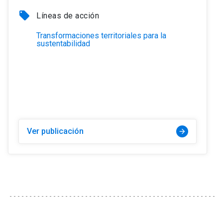
local_offer
Líneas de acción
Transformaciones territoriales para la
sustentabilidad
Ver publicación
arrow_forward