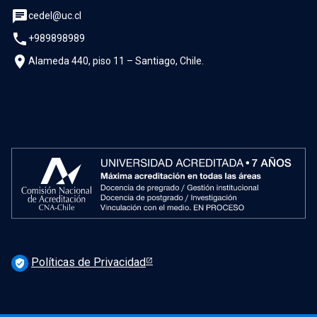
chat
cedel@uc.cl
phone
+989898989
location_on
Alameda 440, piso 11 – Santiago, Chile.
Políticas de Privacidad
verified_user