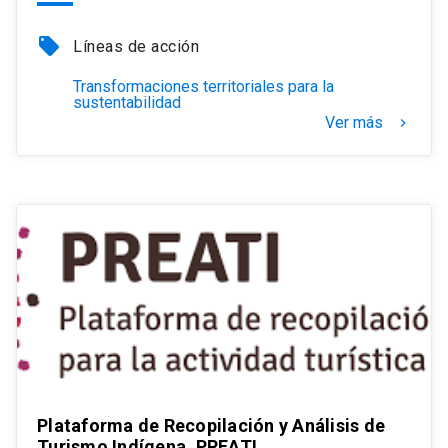
local_offer
Líneas de acción
Transformaciones territoriales para la
sustentabilidad
Ver más
keyboard_arrow_right
Plataforma de Recopilación y Análisis de
Turismo Indígena, PREATI