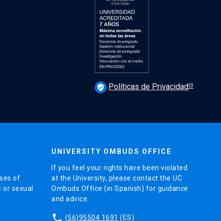
Políticas de Privacidad
verified_user
UNIVERSITY OMBUDS OFFICE
If you feel your rights have been violated
ses of
at the University, please contact the UC
e or sexual
Ombuds Office (in Spanish) for guidance
and advice.
phone
(56)95504 1691
(ES)