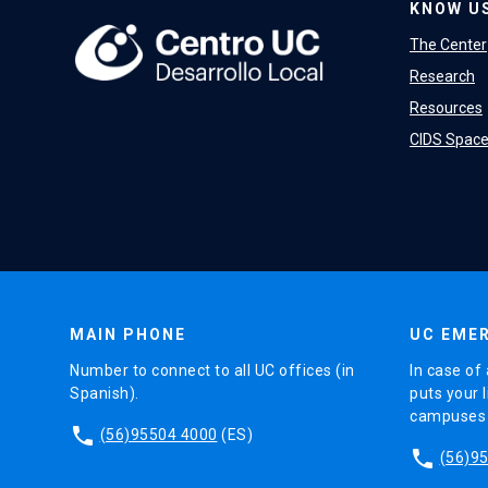
KNOW U
The Center
Research
Resources
CIDS Spac
MAIN PHONE
UC EMER
Number to connect to all UC offices (in
In case of 
Spanish).
puts your l
campuses (
phone
(56)95504 4000
(ES)
phone
(56)9