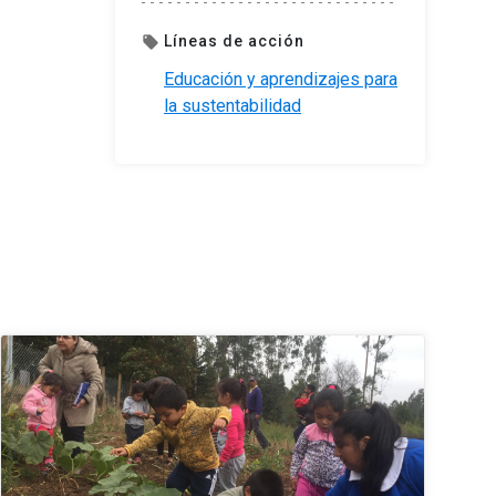
Líneas de acción
local_offer
Educación y aprendizajes para
la sustentabilidad