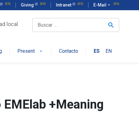
Giving
Intranet
E-Mail
arrow_drop_down
ad local
g
Present
Contacto
ES
EN
arrow_drop_down
io EMElab +Meaning