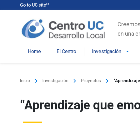
Skip
Go to UC site
to
content
Creemos e
en una er
Home
El Centro
Investigación
arrow_drop_down
keyboard_arrow_right
keyboard_arrow_right
keyboard_arrow_right
Inicio
Investigación
Proyectos
“Aprendizaj
“Aprendizaje que emo