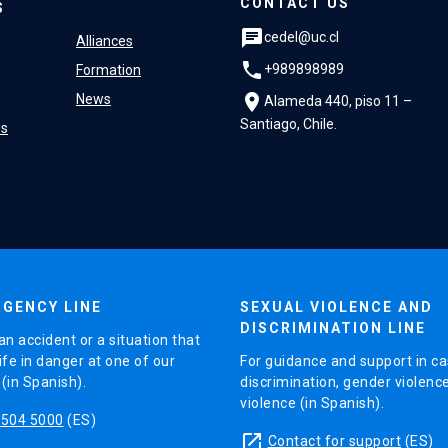
CONTACT US
S
chat
cedel@uc.cl
Alliances
phone
+989898989
Formation
location_on
News
Alameda 440, piso 11 –
Santiago, Chile.
es
GENCY LINE
SEXUAL VIOLENCE AND
DISCRIMINATION LINE
an accident or a situation that
ife in danger at one of our
For guidance and support in ca
in Spanish).
discrimination, gender violenc
violence (in Spanish).
5504 5000
(ES)
launch
Contact for support
(ES)