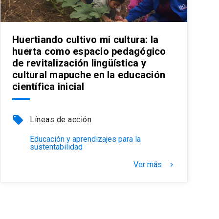
Huertiando cultivo mi cultura: la
huerta como espacio pedagógico
de revitalización lingüística y
cultural mapuche en la educación
científica inicial
local_offer
Líneas de acción
Educación y aprendizajes para la
sustentabilidad
Ver más
keyboard_arrow_right