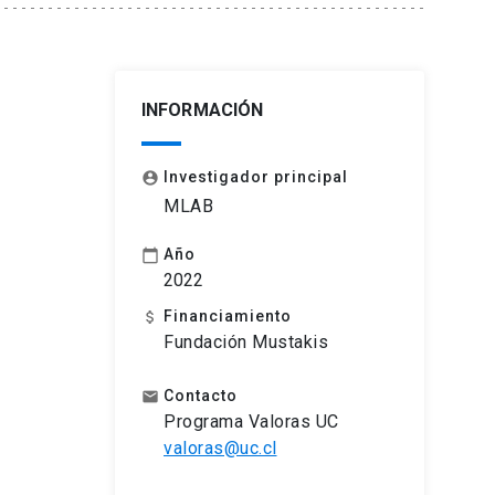
INFORMACIÓN
Investigador principal
account_circle
MLAB
Año
calendar_today
2022
Financiamiento
attach_money
Fundación Mustakis
Contacto
email
Programa Valoras UC
valoras@uc.cl