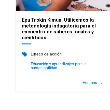
Epu Trokin Kimün: Utilicemos la
metodología indagatoria para el
encuentro de saberes locales y
científicos
local_offer
Líneas de acción
Educación y aprendizajes para la
sustentabilidad
Ver más
keyboard_arrow_right