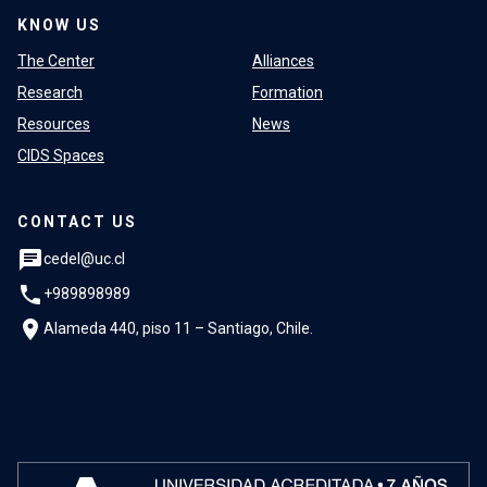
KNOW US
The Center
Alliances
Research
Formation
Resources
News
CIDS Spaces
CONTACT US
chat
cedel@uc.cl
phone
+989898989
location_on
Alameda 440, piso 11 – Santiago, Chile.