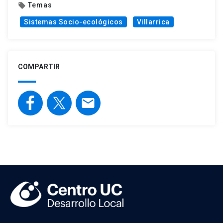
Temas
local_offer
Sistemas Socio-ecológicos
Villarrica
COMPARTIR
email