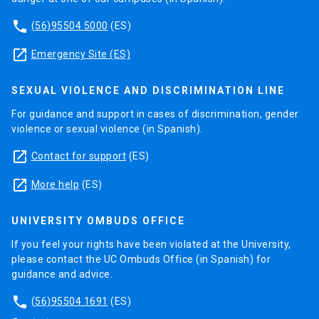
phone
(56)95504 5000
(ES)
launch
Emergency Site (ES)
SEXUAL VIOLENCE AND DISCRIMINATION LINE
For guidance and support in cases of discrimination, gender
violence or sexual violence (in Spanish).
launch
Contact for support
(ES)
launch
More help
(ES)
UNIVERSITY OMBUDS OFFICE
If you feel your rights have been violated at the University,
please contact the UC Ombuds Office (in Spanish) for
guidance and advice.
phone
(56)95504 1691
(ES)