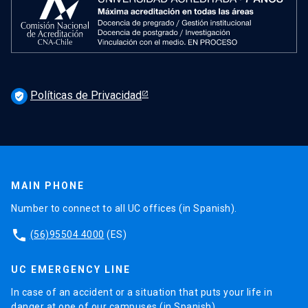
Políticas de Privacidad
verified_user
MAIN PHONE
Number to connect to all UC offices (in Spanish).
phone
(56)95504 4000
(ES)
UC EMERGENCY LINE
In case of an accident or a situation that puts your life in
danger at one of our campuses (in Spanish).