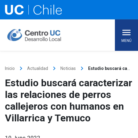
Skip
to
content
MENÚ
keyboard_arrow_right
keyboard_arrow_right
keyboard_arrow_right
Inicio
Actualidad
Noticias
Estudio buscará caracterizar las relaciones de perros callejeros con humanos en Villarrica y Temuco
Estudio buscará caracterizar
las relaciones de perros
callejeros con humanos en
Villarrica y Temuco
10 June 2022