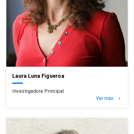
Laura Luna Figueroa
Investigadora Principal
Ver más
navigate_next