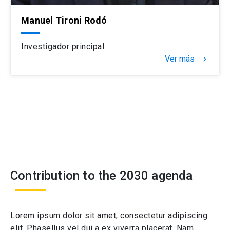
Manuel Tironi Rodó
Investigador principal
Ver más
navigate_next
Contribution to the 2030 agenda
Lorem ipsum dolor sit amet, consectetur adipiscing
elit. Phasellus vel dui a ex viverra placerat. Nam