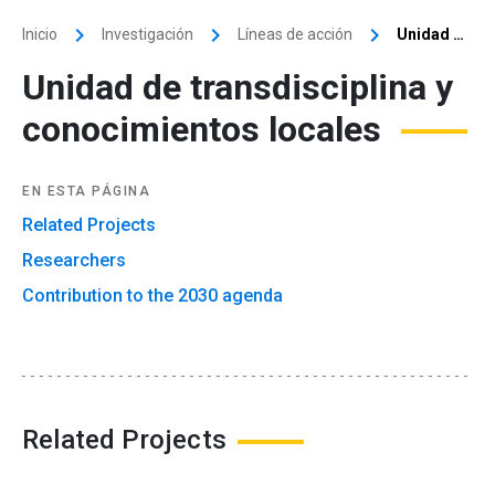
keyboard_arrow_right
keyboard_arrow_right
keyboard_arrow_right
Inicio
Investigación
Líneas de acción
Unidad de transdisciplina y conocimientos locales
Unidad de transdisciplina y
conocimientos locales
EN ESTA PÁGINA
Related Projects
Researchers
Contribution to the 2030 agenda
Related Projects