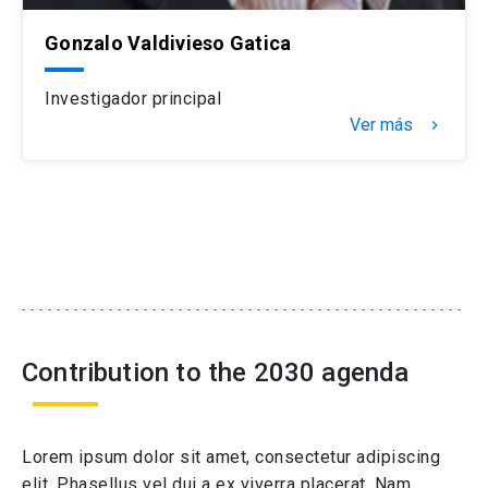
Gonzalo Valdivieso Gatica
Investigador principal
Ver más
navigate_next
Contribution to the 2030 agenda
Lorem ipsum dolor sit amet, consectetur adipiscing
elit. Phasellus vel dui a ex viverra placerat. Nam