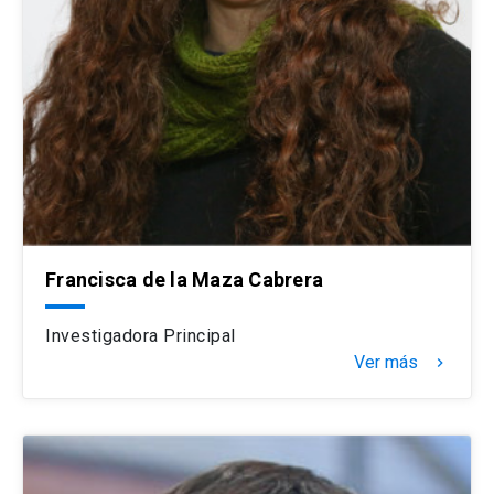
Francisca de la Maza Cabrera
Investigadora Principal
Ver más
navigate_next