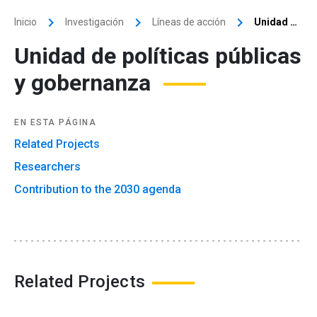
keyboard_arrow_right
keyboard_arrow_right
keyboard_arrow_right
Inicio
Investigación
Líneas de acción
Unidad de políticas públicas y gobernanza
Unidad de políticas públicas
y gobernanza
EN ESTA PÁGINA
Related Projects
Researchers
Contribution to the 2030 agenda
Related Projects